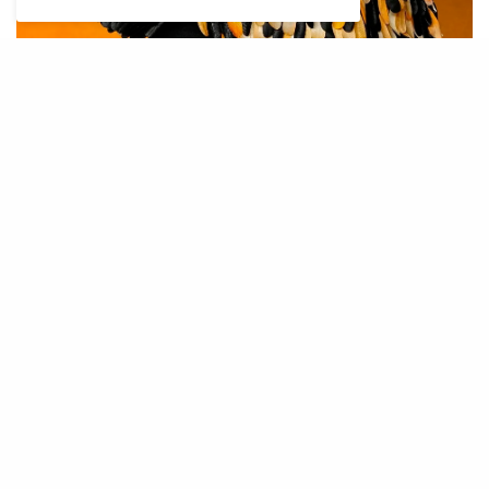
Amy Madigan
Najbolji sporedni glumac
Benicio Del Toro, One Battle After Another
Jacob Elordi, Frankenstein
Delroy Lindo, Sinners
Sean Penn, One Battle After Another
Stellan Skarsgård, Sentimental Value
Najbolji redatelj
Chloe Zhao, Hamnet
Josh Safdie, Marty Supreme
Paul Thomas Anderson, One Battle After