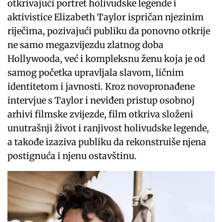
otkrivajući portret holivudske legende i
aktivistice Elizabeth Taylor ispričan njezinim
riječima, pozivajući publiku da ponovno otkrije
ne samo megazvijezdu zlatnog doba
Hollywooda, već i kompleksnu ženu koja je od
samog početka upravljala slavom, ličnim
identitetom i javnosti. Kroz novopronađene
intervjue s Taylor i neviđen pristup osobnoj
arhivi filmske zvijezde, film otkriva složeni
unutrašnji život i ranjivost holivudske legende,
a takođe izaziva publiku da rekonstruiše njena
postignuća i njenu ostavštinu.