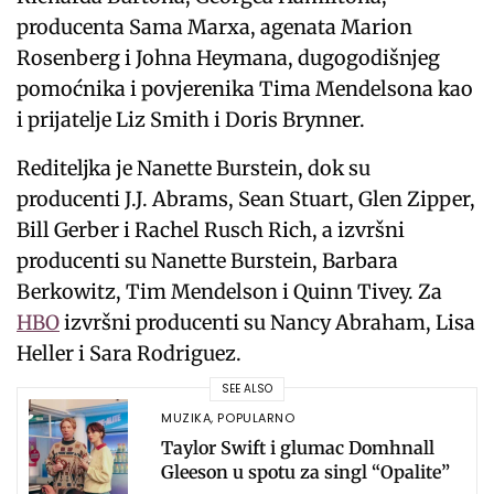
producenta Sama Marxa, agenata Marion
Rosenberg i Johna Heymana, dugogodišnjeg
pomoćnika i povjerenika Tima Mendelsona kao
i prijatelje Liz Smith i Doris Brynner.
Rediteljka je Nanette Burstein, dok su
producenti J.J. Abrams, Sean Stuart, Glen Zipper,
Bill Gerber i Rachel Rusch Rich, a izvršni
producenti su Nanette Burstein, Barbara
Berkowitz, Tim Mendelson i Quinn Tivey. Za
HBO
izvršni producenti su Nancy Abraham, Lisa
Heller i Sara Rodriguez.
SEE ALSO
MUZIKA
,
POPULARNO
Taylor Swift i glumac Domhnall
Gleeson u spotu za singl “Opalite”