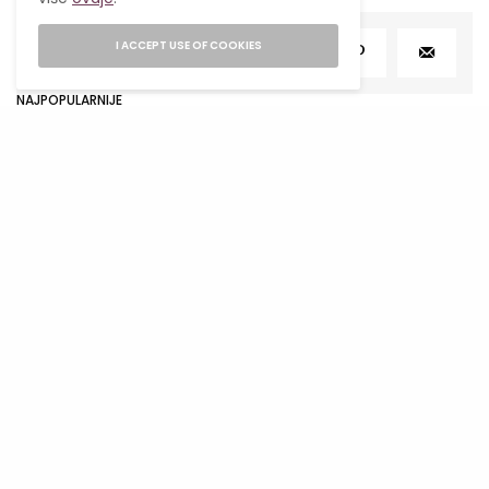
I ACCEPT USE OF COOKIES
SHARE
TWEET
NAJPOPULARNIJE
Ljetni food hack: Kako jesti kvalitetno
kada nemaš vremena za kuhanje?
27/07/2026
4 MINS READ
1
Mjesečni horoskop za avgust 2026
obilježiće sezona pomračenja koja
donosi velike preokrete
2
05/08/2026
28 MINS READ
Venera ulazi u Vagu i donosi nam
najfiniju lekciju o ljubavi i balansu
01/08/2026
6 MINS READ
3