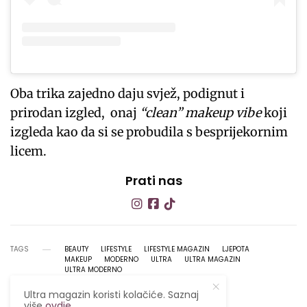
Oba trika zajedno daju svjež, podignut i
prirodan izgled, onaj
“clean” makeup vibe
koji
izgleda kao da si se probudila s besprijekornim
licem.
Prati nas
TAGS
BEAUTY
LIFESTYLE
LIFESTYLE MAGAZIN
LJEPOTA
MAKEUP
MODERNO
ULTRA
ULTRA MAGAZIN
ULTRA MODERNO
Ultra magazin koristi kolačiće. Saznaj
više
ovdje
.