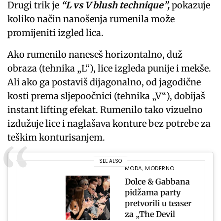
Drugi trik je
“L vs V blush technique”,
pokazuje
koliko način nanošenja rumenila može
promijeniti izgled lica.
Ako rumenilo naneseš horizontalno, duž
obraza (tehnika „L“), lice izgleda punije i mekše.
Ali ako ga postaviš dijagonalno, od jagodične
kosti prema sljepoočnici (tehnika „V“), dobijaš
instant lifting efekat. Rumenilo tako vizuelno
izdužuje lice i naglašava konture bez potrebe za
teškim konturisanjem.
SEE ALSO
MODA
,
MODERNO
Dolce & Gabbana
pidžama party
pretvorili u teaser
za „The Devil