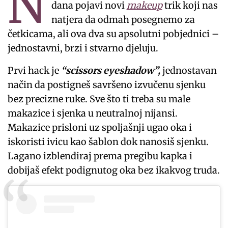
N
dana pojavi novi
makeup
trik koji nas
natjera da odmah posegnemo za
četkicama, ali ova dva su apsolutni pobjednici –
jednostavni, brzi i stvarno djeluju.
Prvi hack je
“scissors eyeshadow”,
jednostavan
način da postigneš savršeno izvučenu sjenku
bez precizne ruke. Sve što ti treba su male
makazice i sjenka u neutralnoj nijansi.
Makazice prisloni uz spoljašnji ugao oka i
iskoristi ivicu kao šablon dok nanosiš sjenku.
Lagano izblendiraj prema pregibu kapka i
dobijaš efekt podignutog oka bez ikakvog truda.