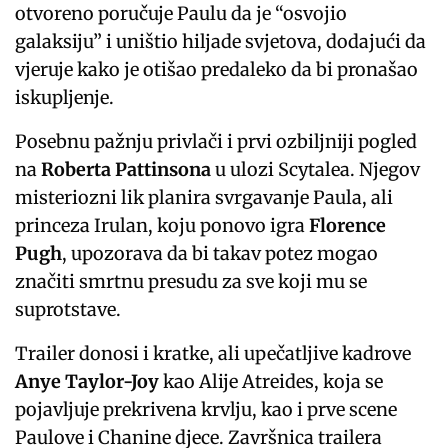
otvoreno poručuje Paulu da je “osvojio
galaksiju” i uništio hiljade svjetova, dodajući da
vjeruje kako je otišao predaleko da bi pronašao
iskupljenje.
Posebnu pažnju privlači i prvi ozbiljniji pogled
na
Roberta Pattinsona
u ulozi Scytalea. Njegov
misteriozni lik planira svrgavanje Paula, ali
princeza Irulan, koju ponovo igra
Florence
Pugh
, upozorava da bi takav potez mogao
značiti smrtnu presudu za sve koji mu se
suprotstave.
Trailer donosi i kratke, ali upečatljive kadrove
Anye Taylor-Joy
kao Alije Atreides, koja se
pojavljuje prekrivena krvlju, kao i prve scene
Paulove i Chanine djece. Završnica trailera