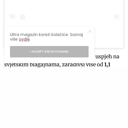
Ultra magazin koristi kolačiće. Saznaj
više
ovdje
.
I ACCEPT USE OF COOKIES
Prva dva filma ostvarila su ogroman uspjeh na
svjetskim blagajnama, zaradivši više od
1,1
milijarde dolara
, uz ukupno osam osvojenih
Oscara i 15 nominacija, uključujući nominacije
za najbolji film.
SEE ALSO
FILMOVI I SERIJE
,
POPULARNO
Sve što znamo o filmu Psi pod
zvijezdama (The Dog Stars)