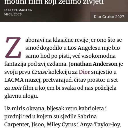
modni film koji želimo živjeti
BY
ULTRA MAGAZIN
14/05/2026
Dior Cruise 2027
Z
aboravi na klasične revije jer ono što se
sinoć dogodilo u Los Angelesu nije bio
samo hod po pisti, već visokomodna
fantazija pod zvijezdama.
Jonathan Anderson
je
svoju prvu
Cruise
kolekciju za
Dior
smjestio u
LACMA muzej, pretvarajući čitav prostor u set
za
noir
film u kojem bi svaka od nas poželjela
glavnu ulogu.
Uz miris okeana, bljesak retro kabrioleta i
prednji red u kojem su sjedile Sabrina
Carpenter, Jisoo, Miley Cyrus i Anya Taylor-Joy,