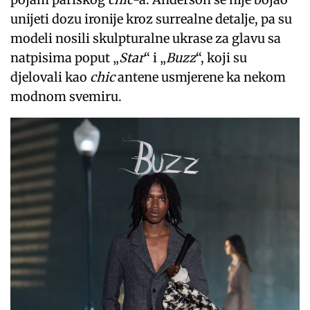
unijeti dozu ironije kroz surrealne detalje, pa su
modeli nosili skulpturalne ukrase za glavu sa
natpisima poput „
Star
“ i „
Buzz
“, koji su
djelovali kao
chic
antene usmjerene ka nekom
modnom svemiru.