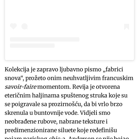
Kolekcija je zapravo ljubavno pismo „fabrici
snova“, prožeto onim neuhvatljivim francuskim
savoir-faire
momentom. Revija je otvorena
eteričnim haljinama spuštenog struka koje su
se poigravale sa prozirnošću, da bi vrlo brzo
skrenula u buntovnije vode. Vidjeli smo
neobrađene rubove, nabrane teksture i
predimenzionirane siluete koje redefinišu
pojam pariskog
chic
-a. Anderson se nije bojao