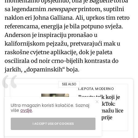
momentalno opsjednuo, bila je
Baguette
torba
sa legendarnim
newspaper
printom, suptilni
naklon eri Johna Galliana. Ali, uprkos tim retro
referencama, energija je bila potpuno svježa.
Anderson je inspiraciju pronašao u
kalifornijskom pejzažu, pretvarajući mak u
raskošne cvjetne aplikacije, dok je paleta
oscilirala od noir crno-bijelih kontrasta do
jarkih, „dopaminskih“ boja.
SEE ALSO
LJEPOTA
,
MODERNO
Beauty trik koji je
zaludio TikTok:
Ultra magazin koristi kolačiće. Saznaj
više
ovdje
.
Zašto svi mažu lice
“previše” prije
spavanja
I ACCEPT USE OF COOKIES