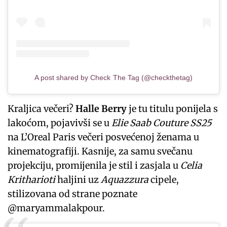
A post shared by Check The Tag (@checkthetag)
Kraljica večeri?
Halle Berry
je tu titulu ponijela s
lakoćom, pojavivši se u
Elie Saab Couture SS25
na L’Oreal Paris večeri posvećenoj ženama u
kinematografiji. Kasnije, za samu svečanu
projekciju, promijenila je stil i zasjala u
Celia
Kritharioti
haljini uz
Aquazzura
cipele,
stilizovana od strane poznate
@maryammalakpour.