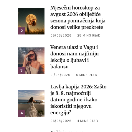
Mjesečni horoskop za
avgust 2026 obilježiće
sezona pomračenja koja
donosi velike preokrete
2
05/08/2026
28 MINS READ
Venera ulazi u Vagu i
donosi nam najfiniju
lekciju o ljubavi i
balansu
3
01/08/2026
6 MINS READ
Lavlja kapija 2026: Zašto
je 8. 8. najmoćniji
datum godine i kako
iskoristiti njegovu
energiju?
4
06/08/2026
4 MINS READ