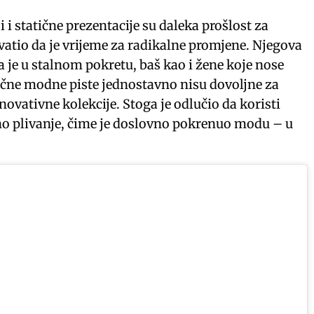
i i statične prezentacije su daleka prošlost za
vatio da je vrijeme za radikalne promjene. Njegova
a je u stalnom pokretu, baš kao i žene koje nose
sične modne piste jednostavno nisu dovoljne za
novativne kolekcije. Stoga je odlučio da koristi
no plivanje, čime je doslovno pokrenuo modu – u