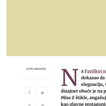
N
ULTRA MAGAZIN
a
Pariškoj 
dokazao da 
eleganciju, 
dizajner obuće je na
Miss Z štikle, angažu
kao glavne protagoni