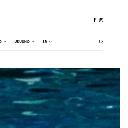
O
UKUSNO
SR