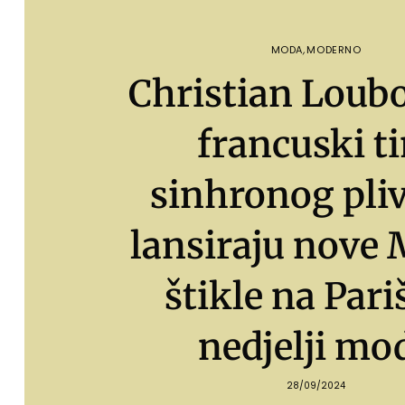
MODA
,
MODERNO
Christian Loubo
francuski t
sinhronog pli
lansiraju nove 
štikle na Pari
nedjelji mo
28/09/2024