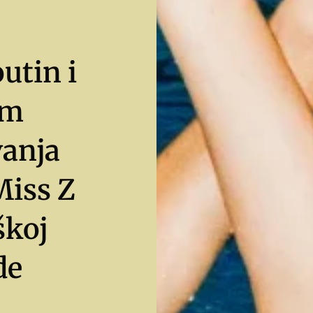
utin i
im
vanja
Miss Z
škoj
de