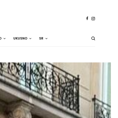
O
UKUSNO
SR