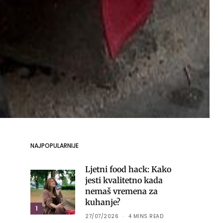
NAJPOPULARNIJE
Ljetni food hack: Kako
jesti kvalitetno kada
nemaš vremena za
kuhanje?
1
27/07/2026
4 MINS READ