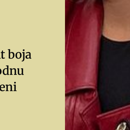
t boja
odnu
eni