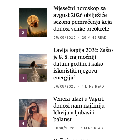
Mjesečni horoskop za
avgust 2026 obilježiće
sezona pomračenja koja
donosi velike preokrete
2
05/08/2026
28 MINS READ
Lavlja kapija 2026: Zašto
je 8. 8. najmoćniji
datum godine i kako
iskoristiti njegovu
energiju?
3
06/08/2026
4 MINS READ
Venera ulazi u Vagu i
donosi nam najfiniju
lekciju o ljubavi i
balansu
4
01/08/2026
6 MINS READ