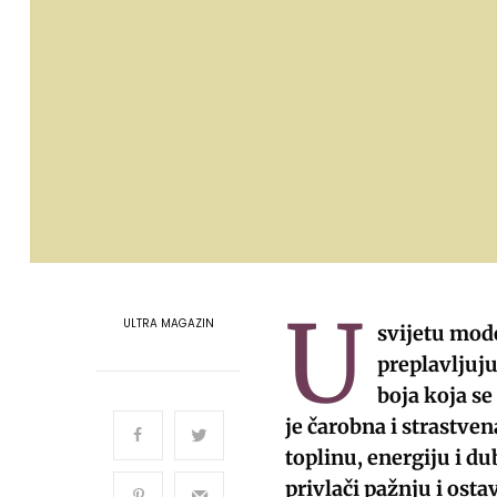
U
ULTRA MAGAZIN
svijetu mode
preplavljuju
boja koja s
je čarobna i strastve
toplinu, energiju i du
privlači pažnju i osta