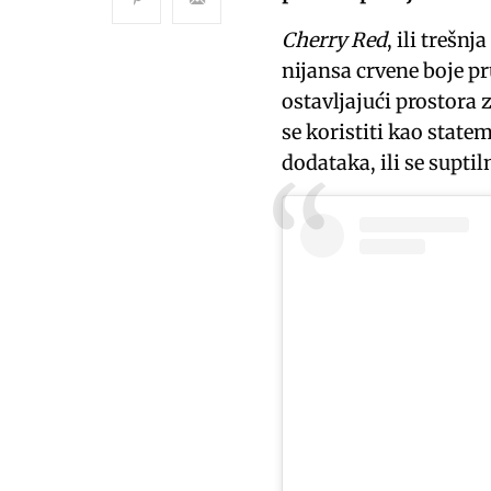
Cherry Red
, ili trešn
nijansa crvene boje p
ostavljajući prostora 
se koristiti kao state
dodataka, ili se supti