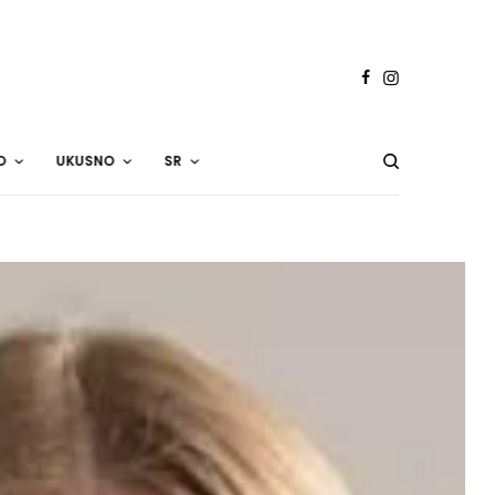
O
UKUSNO
SR