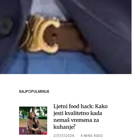
NAJPOPULARNIJE
Ljetni food hack: Kako
jesti kvalitetno kada
nemaš vremena za
kuhanje?
1
27/07/2026
4 MINS READ