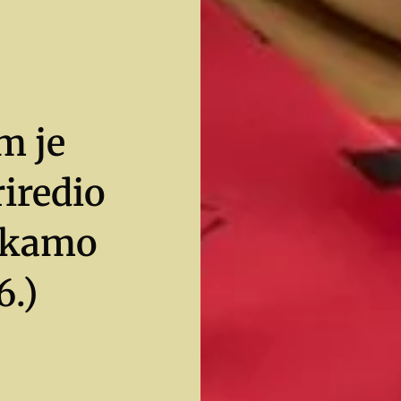
m je
iredio
čekamo
6.)