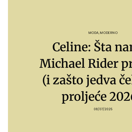
MODA
,
MODERNO
Celine: Šta na
Michael Rider pr
(i zašto jedva 
proljeće 202
08/07/2025