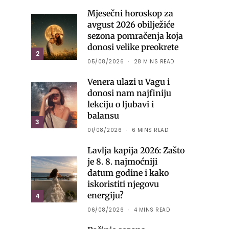
Mjesečni horoskop za
avgust 2026 obilježiće
sezona pomračenja koja
donosi velike preokrete
2
05/08/2026
28 MINS READ
Venera ulazi u Vagu i
donosi nam najfiniju
lekciju o ljubavi i
balansu
3
01/08/2026
6 MINS READ
Lavlja kapija 2026: Zašto
je 8. 8. najmoćniji
datum godine i kako
iskoristiti njegovu
energiju?
4
06/08/2026
4 MINS READ