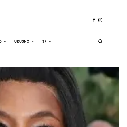
O
UKUSNO
SR