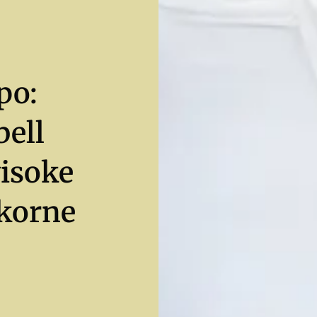
po:
ell
visoke
ekorne