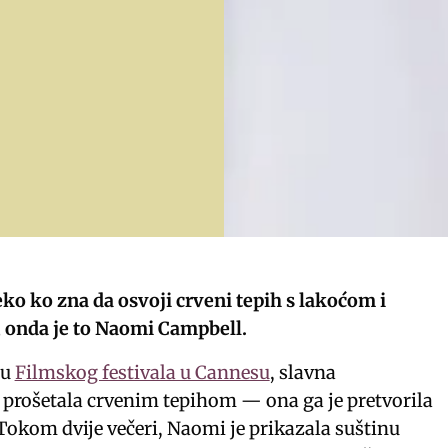
eko ko zna da osvoji crveni tepih s lakoćom i
 onda je to Naomi Campbell.
ju
Filmskog festivala u Cannesu
, slavna
prošetala crvenim tepihom — ona ga je pretvorila
Tokom dvije večeri, Naomi je prikazala suštinu