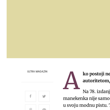
A
ULTRA MAGAZIN
ko postoji n
autoritetom,
Na 78. izdan
manekenka nije samo 
u svoju modnu pistu. 