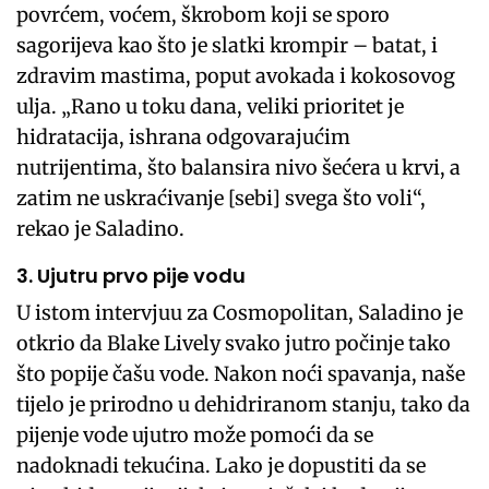
povrćem, voćem, škrobom koji se sporo
sagorijeva kao što je slatki krompir – batat, i
zdravim mastima, poput avokada i kokosovog
ulja. „Rano u toku dana, veliki prioritet je
hidratacija, ishrana odgovarajućim
nutrijentima, što balansira nivo šećera u krvi, a
zatim ne uskraćivanje [sebi] svega što voli“,
rekao je Saladino.
3. Ujutru prvo pije vodu
U istom intervjuu za Cosmopolitan, Saladino je
otkrio da Blake Lively svako jutro počinje tako
što popije čašu vode. Nakon noći spavanja, naše
tijelo je prirodno u dehidriranom stanju, tako da
pijenje vode ujutro može pomoći da se
nadoknadi tekućina. Lako je dopustiti da se