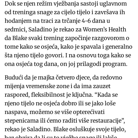
Dok se njen režim vježbanja sastoji uglavnom
od treninga snage za cijelo tijelo i završava ih
hodanjem na traci za trčanje 4-6 dana u
sedmici, Saladino je rekao za Women’s Health
da Blake svaki trening započinje razgovorom o
tome kako se osjeća, kako je spavala i generalno
šta njeno tijelo govori. I na osnovu toga kako se
ona osjeća tog dana, on joj prilagodi program.
Budući da je majka četvero djece, da redovno
mijenja vremenske zone i da ima zauzet
raspored, fleksibilnost je ključna. “Kada se
njeno tijelo ne osjeća dobro ili se jako loše
naspava, možemo se više opterećivati ​​
stepenicama ili ćemo raditi više restauracije”,
rekao je Saladino. Blake osluškuje svoje tijelo,
bez obzira da li su to vježbe snage ili lakše