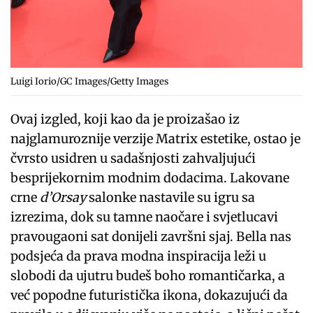
Luigi Iorio/GC Images/Getty Images
Ovaj izgled, koji kao da je proizašao iz
najglamuroznije verzije Matrix estetike, ostao je
čvrsto usidren u sadašnjosti zahvaljujući
besprijekornim modnim dodacima. Lakovane
crne
d’Orsay
salonke nastavile su igru sa
izrezima, dok su tamne naočare i svjetlucavi
pravougaoni sat donijeli završni sjaj. Bella nas
podsjeća da prava modna inspiracija leži u
slobodi da ujutru budeš boho romantičarka, a
već popodne futuristička ikona, dokazujući da