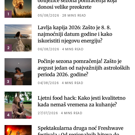
obilježiće sezona pomračenja koja
donosi velike preokrete
1
05/08/2026
28 MINS READ
Lavlja kapija 2026: Zašto je 8. 8.
najmoćniji datum godine i kako
iskoristiti njegovu energiju?
2
06/08/2026
4 MINS READ
Počinje sezona pomračenja! Zašto je
avgust jedan od najvažnijih astroloških
perioda 2026. godine?
3
04/08/2026
4 MINS READ
Ljetni food hack: Kako jesti kvalitetno
kada nemaš vremena za kuhanje?
27/07/2026
4 MINS READ
4
Spektakularna druga noć Freshwave
festivala : Od regionalnih hitova do