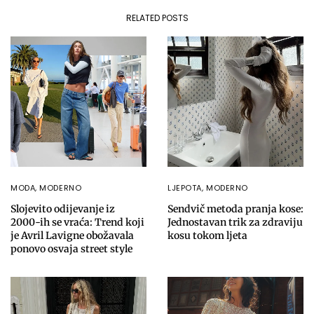
RELATED POSTS
MODA
,
MODERNO
LJEPOTA
,
MODERNO
Slojevito odijevanje iz
Sendvič metoda pranja kose:
2000-ih se vraća: Trend koji
Jednostavan trik za zdraviju
je Avril Lavigne obožavala
kosu tokom ljeta
ponovo osvaja street style