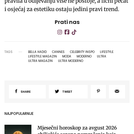
pravila u odijevanju više ne postoje, a lični pečat
i osjećaj za estetiku ostaju jedini pravi trend.
Prati nas
TAGS
BELLA HADID
CANNES
CELEBRITY INSPO
LIFESTYLE
LIFESTYLE MAGAZIN
MODA
MODERNO
ULTRA
ULTRA MAGAZIN
ULTRA MODERNO
SHARE
TWEET
NAJPOPULARNIJE
Mjesečni horoskop za avgust 2026