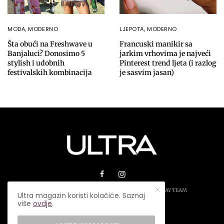
MODA
,
MODERNO
LJEPOTA
,
MODERNO
Šta obući na Freshwave u
Francuski manikir sa
Banjaluci? Donosimo 5
jarkim vrhovima je najveći
stylish i udobnih
Pinterest trend ljeta (i razlog
festivalskih kombinacija
je sasvim jasan)
© 2026 ULTRA MAGAZIN. SVA PRAVA ZADRŽANA.
PLAY TEAM
Ultra magazin koristi kolačiće. Saznaj
više
ovdje
.
USLOVI KORIŠTENJA
IMPRESSUM