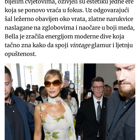
bijelim cvjetovima, oživjeli su estetiku jedne ere
koja se ponovo vraća u fokus. Uz odgovarajući
šal ležerno obavijen oko vrata, zlatne narukvice
naslagane na zglobovima i naočare u boji meda,
Bella je zračila energijom moderne dive koja
tačno zna kako da spoji
vintage
glamur i ljetnju
opuštenost.