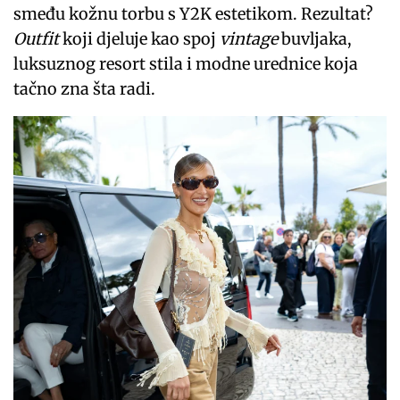
smeđu kožnu torbu s Y2K estetikom. Rezultat?
Outfit
koji djeluje kao spoj
vintage
buvljaka,
luksuznog resort stila i modne urednice koja
tačno zna šta radi.