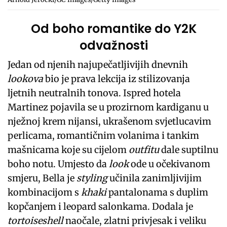
Od boho romantike do Y2K
odvažnosti
Jedan od njenih najupečatljivijih dnevnih
lookova
bio je prava lekcija iz stilizovanja
ljetnih neutralnih tonova. Ispred hotela
Martinez pojavila se u prozirnom kardiganu u
nježnoj krem nijansi, ukrašenom svjetlucavim
perlicama, romantičnim volanima i tankim
mašnicama koje su cijelom
outfitu
dale suptilnu
boho notu. Umjesto da
look
ode u očekivanom
smjeru, Bella je
styling
učinila zanimljivijim
kombinacijom s
khaki
pantalonama s duplim
kopčanjem i leopard salonkama. Dodala je
tortoiseshell
naočale, zlatni privjesak i veliku