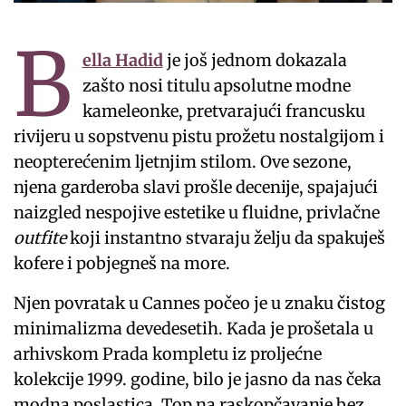
B
ella Hadid
je još jednom dokazala
zašto nosi titulu apsolutne modne
kameleonke, pretvarajući francusku
rivijeru u sopstvenu pistu prožetu nostalgijom i
neopterećenim ljetnjim stilom. Ove sezone,
njena garderoba slavi prošle decenije, spajajući
naizgled nespojive estetike u fluidne, privlačne
outfite
koji instantno stvaraju želju da spakuješ
kofere i pobjegneš na more.
Njen povratak u Cannes počeo je u znaku čistog
minimalizma devedesetih. Kada je prošetala u
arhivskom Prada kompletu iz proljećne
kolekcije 1999. godine, bilo je jasno da nas čeka
modna poslastica. Top na raskopčavanje bez