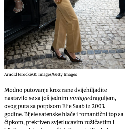
Arnold Jerocki/GC Images/Getty Images
Modno putovanje kroz rane dvijehiljadite
nastavilo se sa još jednim
vintage
draguljem,
ovog puta sa potpisom Elie Saab iz 2003.
godine. Bijele satenske hlače i romantični top sa
čipkom, prekriven svjetlucavim ružičastim i