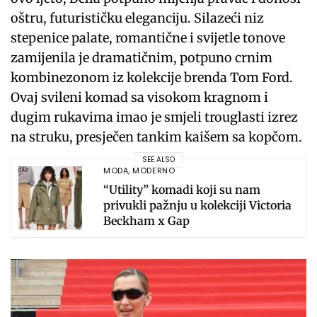
oštru, futurističku eleganciju. Silazeći niz
stepenice palate, romantične i svijetle tonove
zamijenila je dramatičnim, potpuno crnim
kombinezonom iz kolekcije brenda Tom Ford.
Ovaj svileni komad sa visokom kragnom i
dugim rukavima imao je smjeli trouglasti izrez
na struku, presječen tankim kaišem sa kopčom.
SEE ALSO
MODA
,
MODERNO
“Utility” komadi koji su nam
privukli pažnju u kolekciji Victoria
Beckham x Gap