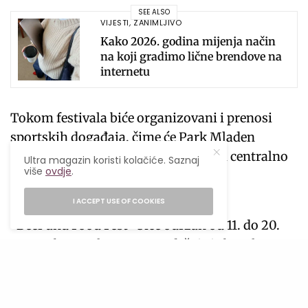
SEE ALSO
VIJESTI
,
ZANIMLJIVO
Kako 2026. godina mijenja način
na koji gradimo lične brendove na
internetu
Tokom festivala biće organizovani i prenosi
sportskih događaja, čime će Park Mladen
Stojanović tokom deset dana postati centralno
Ultra magazin koristi kolačiće. Saznaj
više
ovdje
.
mjesto okupljanja ljubitelja zabave,
gastronomije i muzike.
I ACCEPT USE OF COOKIES
“Beer and Food Fest” biće održan od 11. do 20.
septembra, a ulaz na sve sadržaje je besplatan
uz fantastičan spoj gastronomije, muzike,
zabave i druženja na jednom mjestu,
pretvarajući Park Mladen Stojanović u najveću