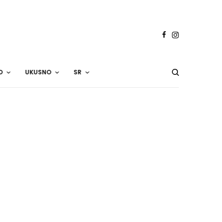
O
UKUSNO
SR