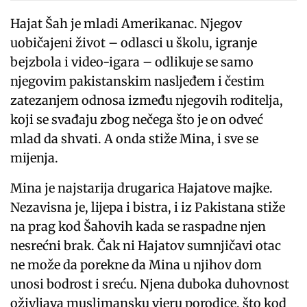
Hajat Šah je mladi Amerikanac. Njegov
uobičajeni život – odlasci u školu, igranje
bejzbola i video-igara – odlikuje se samo
njegovim pakistanskim nasljeđem i čestim
zatezanjem odnosa između njegovih roditelja,
koji se svađaju zbog nečega što je on odveć
mlad da shvati. A onda stiže Mina, i sve se
mijenja.
Mina je najstarija drugarica Hajatove majke.
Nezavisna je, lijepa i bistra, i iz Pakistana stiže
na prag kod Šahovih kada se raspadne njen
nesrećni brak. Čak ni Hajatov sumnjičavi otac
ne može da porekne da Mina u njihov dom
unosi bodrost i sreću. Njena duboka duhovnost
oživljava muslimansku vjeru porodice, što kod