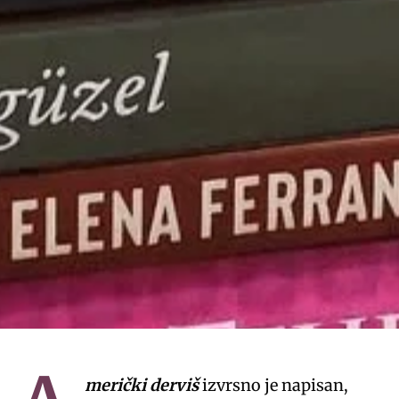
merički derviš
izvrsno je napisan,