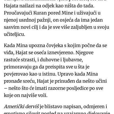
Hajata nailazi na odjek kao ništa do tada.
Proučavajući Kuran pored Mine i uživajući u
njenoj usrdnoj pažnji, on osjeća da ima jedan
sasvim novi cilj i da je sve više zaljubljen u svoju
učiteljicu.
Kada Mina upozna čovjeka s kojim počne da se
viđa, Hajat se oseća iznevjereno. Njegove
rastuće strasti, i duhovne i ljubavne,
primoravaju ga da preispita sve u šta je
povjerovao kao u istinu. Upravo kada Mina
pronađe sreću, Hajat je prinuđen da nešto učini
– nešto što će imati razorne posljedice po sve
koje on najviše voli.
Američki derviš
je blistavo napisan, odmjeren i
emotivno silovit pogled na uzajamno djelovanje