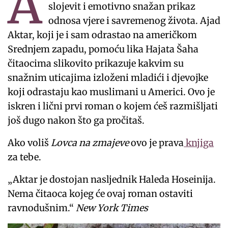
A
slojevit i emotivno snažan prikaz
odnosa vjere i savremenog života. Ajad
Aktar, koji je i sam odrastao na američkom
Srednjem zapadu, pomoću lika Hajata Šaha
čitaocima slikovito prikazuje kakvim su
snažnim uticajima izloženi mladići i djevojke
koji odrastaju kao muslimani u Americi. Ovo je
iskren i lični prvi roman o kojem ćeš razmišljati
još dugo nakon što ga pročitaš.
Ako voliš
Lovca na zmajeve
ovo je prava
knjiga
za tebe.
„Aktar je dostojan nasljednik Haleda Hoseinija.
Nema čitaoca kojeg će ovaj roman ostaviti
ravnodušnim.“
New York Times