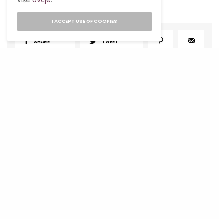
više
ovdje
.
I ACCEPT USE OF COOKIES
SHARE
TWEET
NAJPOPULARNIJE
Mjesečni horoskop za avgust 2026
obilježiće sezona pomračenja koja
donosi velike preokrete
1
05/08/2026
28 MINS READ
Lavlja kapija 2026: Zašto je 8. 8.
najmoćniji datum godine i kako
iskoristiti njegovu energiju?
2
06/08/2026
4 MINS READ
Počinje sezona pomračenja! Zašto je
avgust jedan od najvažnijih astroloških
perioda 2026. godine?