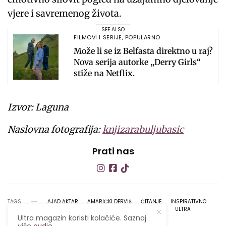
vjere i savremenog života.
SEE ALSO
FILMOVI I SERIJE
,
POPULARNO
Može li se iz Belfasta direktno u raj?
Nova serija autorke „Derry Girls“
stiže na Netflix.
Izvor: Laguna
Naslovna fotografija:
knjizarabuljubasic
Prati nas
TAGS
AJAD AKTAR
AMARIČKI DERVIŠ
ČITANJE
INSPIRATIVNO
LIFESTYLE
LIFESTYLE MAGAZIN
PREPORUKA
ULTRA
ULTRA INSPIRATIVNO
ULTRA MAGAZIN
Ultra magazin koristi kolačiće. Saznaj