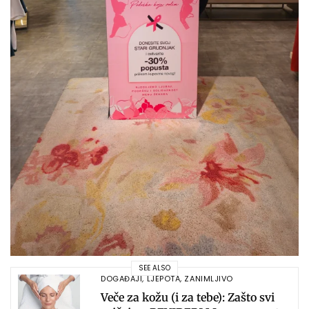
SEE ALSO
DOGAĐAJI
,
LJEPOTA
,
ZANIMLJIVO
Veče za kožu (i za tebe): Zašto svi