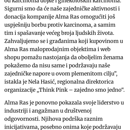
od karcinoma dojke i ginekoloških karcinoma.
Sigurni smo da će naše zajedničke aktivnosti i
donacija kompanije Alma Ras omogućiti još
uspješniju borbu protiv karcinoma, a samim
tim i spašavanje većeg broja ljudskih života.
Zahvaljujemo se i građanima koji kupovinom u
Alma Ras maloprodajnim objektima i web
shopu pomažu nastojanja da oboljelim ženama
pokažemo da nisu same i podržavaju naše
zajedničke napore u ovom plemenitom cilju”,
istakla je Nela Hasić, regionalna direktorica
organizacije „Think Pink – zajedno smo jedno“.
Alma Ras je ponovno pokazala svoje liderstvo u
industriji i angažman u društvenoj
odgovornosti. Njihova podrška raznim
inicijativama, posebno onima koje podržavaju