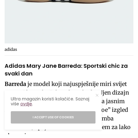
adidas
Adidas Mary Jane Barreda: Sportski chic za
svaki dan
Barreda
je model koji najuspješnije miri svijet
sporta i kancelarijskog dress koda. Njen dizajn
Ultra magazin koristi kolačiće. Saznaj
podsjeća na klasičnu baletanku, ali sa jasnim
više
ovdje
.
Adidas potpisom. Prepoznatljiv “T-toe” izgled
prstiju (sličan onom na Gazelle ili Samba
I ACCEPT USE OF COOKIES
modelima) spojen sa elastičnim kaišem za lako
obuvanje.