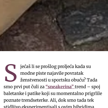
S
jećaš li se prošlog proljeća kada su
modne piste najavile povratak
ženstvenosti u sportsku obuću? Tada
smo prvi put čuli za
“sneakerina”
trend – spoj
baletanke i patike koji su momentalno prigrlile
poznate trendseterke. Ali, dok smo tada tek
stidljivo eksperimentisali s ovim hibridima,