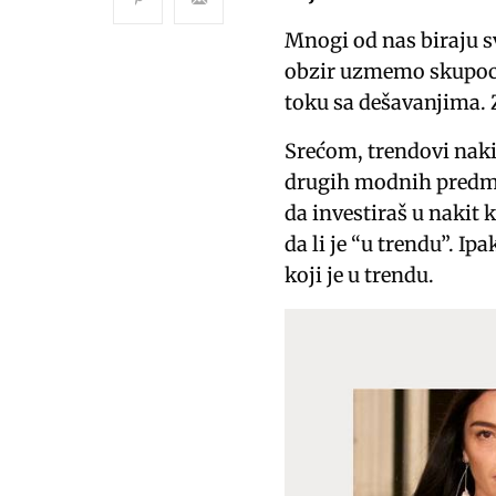
Mnogi od nas biraju 
obzir uzmemo skupocje
toku sa dešavanjima. 
Srećom, trendovi naki
drugih modnih predmet
da investiraš u nakit k
da li je “u trendu”. I
koji je u trendu.