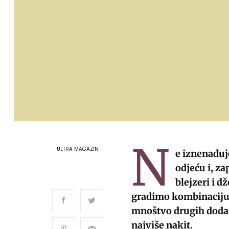
N
ULTRA MAGAZIN
e iznenađuje
odjeću i, za
blejzeri i 
gradimo kombinaciju, 
mnoštvo drugih dodat
najviše nakit.