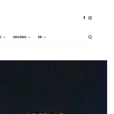
O
UKUSNO
SR