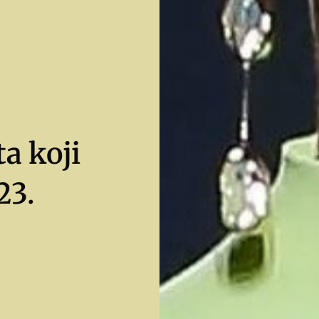
a koji
23.