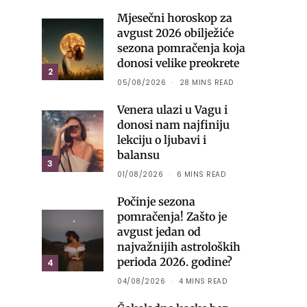
Mjesečni horoskop za
avgust 2026 obilježiće
sezona pomračenja koja
donosi velike preokrete
2
05/08/2026
28 MINS READ
Venera ulazi u Vagu i
donosi nam najfiniju
lekciju o ljubavi i
balansu
3
01/08/2026
6 MINS READ
Počinje sezona
pomračenja! Zašto je
avgust jedan od
najvažnijih astroloških
perioda 2026. godine?
4
04/08/2026
4 MINS READ