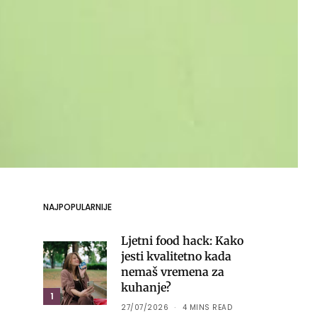
NAJPOPULARNIJE
Ljetni food hack: Kako
jesti kvalitetno kada
nemaš vremena za
kuhanje?
1
27/07/2026
4 MINS READ