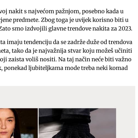
svoj nakit s najvećom pažnjom, posebno kada u
ne predmete. Zbog toga je uvijek korisno biti u
Zato smo izdvojili glavne trendove nakita za 2023.
ta imaju tendenciju da se zadrže duže od trendova
a, tako da je najvažnija stvar koju možeš učiniti
oji zaista voliš nositi. Na taj način neće biti važno
pak, ponekad ljubiteljkama mode treba neki komad