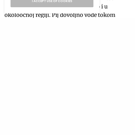
I ACCEPT USE OF COOKIES
zadržavanju tečnosti u tijelu, pa tako i u
okoloočnoj regiji. Pij dovoljno vode tokom
dana, oko 6-8 čaša, i uključi namirnice bogate
vodom u svoju ishranu, poput krastavca,
lubenice i celera. Uravnotežen unos tečnosti
pomoći će tvom organizmu da se prirodno
oslobodi viška vode.
Počni već danas da primjenjuješ ove savjete i
uživaj u odmornom i blistavom izgledu!
Prati nas
TAGS
LIFESTYLE
LIFESTYLE MAGAZIN
LJEPOTA
PODOČNJACI
ULTRA
ULTRA MAGAZIN
ULTRA MODERNO