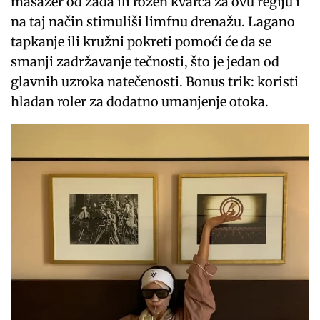
masažer od žada ili rozen kvarca za ovu regiju i
na taj način stimuliši limfnu drenažu. Lagano
tapkanje ili kružni pokreti pomoći će da se
smanji zadržavanje tečnosti, što je jedan od
glavnih uzroka natečenosti. Bonus trik: koristi
hladan roler za dodatno umanjenje otoka.