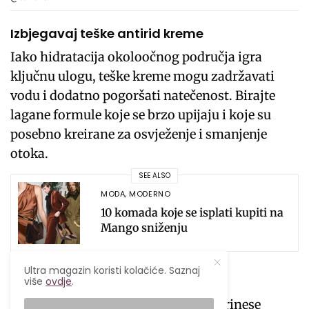
Izbjegavaj teške antirid kreme
Iako hidratacija okoloočnog područja igra
ključnu ulogu, teške kreme mogu zadržavati
vodu i dodatno pogoršati natečenost. Birajte
lagane formule koje se brzo upijaju i koje su
posebno kreirane za osvježenje i smanjenje
otoka.
SEE ALSO
MODA
,
MODERNO
10 komada koje se isplati kupiti na
Mango sniženju
Ultra magazin koristi kolačiće. Saznaj
Hidriraj tijelo
više
ovdje
.
Nedostatak hidratacije može da doprinese